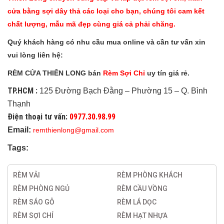
cửa bằng sợi dây thả các loại cho bạn, chúng tôi cam kết
chất lượng, mẫu mã đẹp cùng giá cả phải chăng.
Quý khách hàng có nhu cầu mua online và cần tư vấn xin
vui lòng liên hệ:
RÈM CỬA THIÊN LONG bán
Rèm Sợi Chỉ
uy tín giá rẻ.
TP.HCM :
125 Đường Bạch Đằng – Phường 15 – Q. Bình
Thạnh
Điện thoại tư vấn:
0977.30.98.99
Email:
remthienlong@gmail.com
Tags:
RÈM VẢI
RÈM PHÒNG KHÁCH
RÈM PHÒNG NGỦ
RÈM CẦU VỒNG
RÈM SÁO GỖ
RÈM LÁ DỌC
RÈM SỢI CHỈ
RÈM HẠT NHỰA