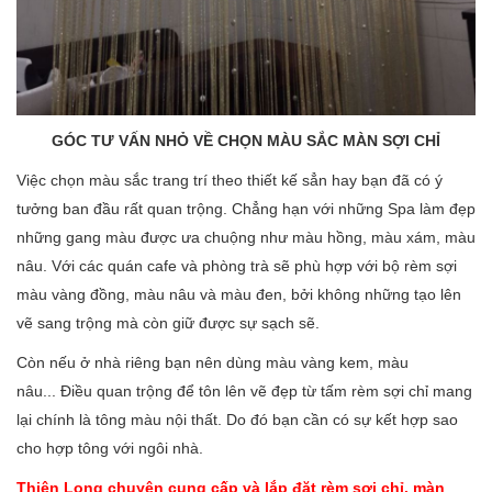
GÓC TƯ VẤN NHỎ VỀ CHỌN MÀU SẮC MÀN SỢI CHỈ
Việc chọn màu sắc trang trí theo thiết kế sẳn hay bạn đã có ý
tưởng ban đầu rất quan trộng. Chẳng hạn với những Spa làm đẹp
những gang màu được ưa chuộng như màu hồng, màu xám, màu
nâu. Với các quán cafe và phòng trà sẽ phù hợp với bộ rèm sợi
màu vàng đồng, màu nâu và màu đen, bởi không những tạo lên
vẽ sang trộng mà còn giữ được sự sạch sẽ.
Còn nếu ở nhà riêng bạn nên dùng màu vàng kem, màu
nâu... Điều quan trộng để tôn lên vẽ đẹp từ tấm rèm sợi chỉ mang
lại chính là tông màu nội thất. Do đó bạn cần có sự kết hợp sao
cho hợp tông với ngôi nhà.
Thiên Long chuyên cung cấp và lắp đặt rèm sợi chỉ, màn