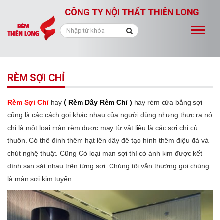
CÔNG TY NỘI THẤT THIÊN LONG
Toggle
naviga
RÈM SỢI CHỈ
Rèm Sợi Chỉ
hay
(
Rèm Dây Rèm Chỉ )
hay rèm cửa bằng sợi
cũng là các cách gọi khác nhau của người dùng nhưng thực ra nó
chỉ là một lọai màn rèm được may từ vật liệu là các sợi chỉ dù
thuôn. Có thể đính thêm hạt lên dây để tạo hình thêm điệu đà và
chút nghệ thuật. Cũng Có loại màn sợi thì có ánh kim được kết
dính san sát nhau trên từng sợi. Chúng tôi vẫn thường gọi chúng
là màn sợi kim tuyến.